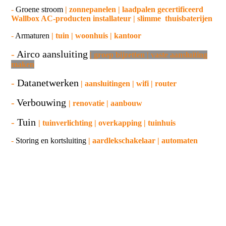
-
Groene stroom
| zonnepanelen | laadpalen
gecertificee
rd
Wallbox AC-producten installateur | slimme thuisbaterijen
-
Armaturen
| tuin | woonhuis | kantoor
-
Airco aansluiting
| groep bijzetten | vaste aansluiting
maken
-
Datanetwerken
|
aansluitingen | wifi | router
-
V
erbouwing
| renovatie | aanbouw
-
T
uin
| tuinverlichting | overkapping | tuinhuis
-
Storing en kortsluiting
| aardlekschakelaar | automaten