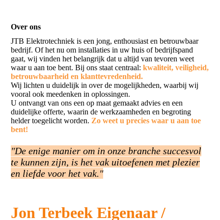
Over ons
JTB Elektrotechniek is een jong, enthousiast en betrouwbaar
bedrijf. Of het nu om installaties in uw huis of bedrijfspand
gaat, wij vinden het belangrijk dat u altijd van tevoren weet
waar u aan toe bent. Bij ons staat centraal:
kwaliteit, veiligheid,
betrouwbaarheid en klanttevredenheid.
Wij lichten u duidelijk in over de mogelijkheden, waarbij wij
vooral ook meedenken in oplossingen.
U ontvangt van ons een op maat gemaakt advies en een
duidelijke offerte, waarin de werkzaamheden en begroting
helder toegelicht worden.
Zo weet u precies waar u aan toe
bent!
"De enige manier om in onze branche succesvol
te kunnen zijn, is het vak uitoefenen met plezier
en liefde voor het vak."
Jon Terbeek Eigenaar /